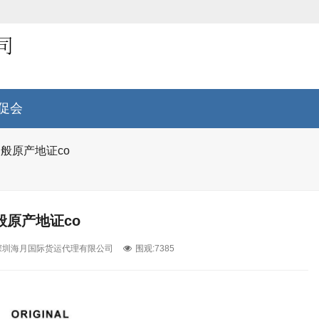
促会
般原产地证co
般原产地证co
深圳海月国际货运代理有限公司
围观:7385