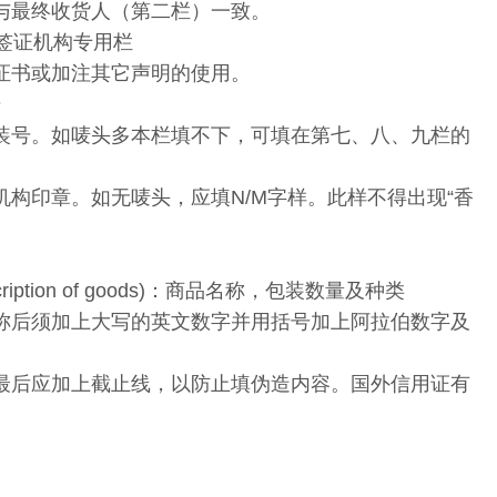
与最终收货人（第二栏）一致。
nly)：签证机构专用栏
证书或加注其它声明的使用。
号
装号。如唛头多本栏填不下，可填在第七、八、九栏的
构印章。如无唛头，应填N/M字样。此样不得出现“香
description of goods)：商品名称，包装数量及种类
称后须加上大写的英文数字并用括号加上阿拉伯数字及
最后应加上截止线，以防止填伪造内容。国外信用证有